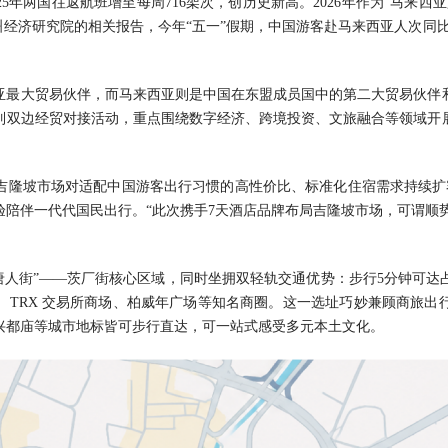
5年两国往返航班增至每周716架次，创历史新高。2026年作为“马来
洲经济研究院的相关报告，今年“五一”假期，中国游客赴马来西亚人次同比
西亚最大贸易伙伴，而马来西亚则是中国在东盟成员国中的第二大贸易伙伴和
列双边经贸对接活动，重点围绕数字经济、跨境投资、文旅融合等领域开
吉隆坡市场对适配中国游客出行习惯的高性价比、标准化住宿需求持续扩容
陪伴一代代国民出行。“此次携手7天酒店品牌布局吉隆坡市场，可谓顺势
“唐人街”——茨厂街核心区域，同时坐拥双轻轨交通优势：步行5分钟可达
、TRX 交易所商场、柏威年广场等知名商圈。这一选址巧妙兼顾商旅出
兴都庙等城市地标皆可步行直达，可一站式感受多元本土文化。